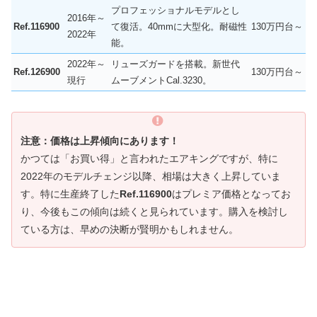
プロフェッショナルモデルとし
2016年～
Ref.116900
て復活。40mmに大型化。耐磁性
130万円台～
2022年
能。
2022年～
リューズガードを搭載。新世代
Ref.126900
130万円台～
現行
ムーブメントCal.3230。
注意：価格は上昇傾向にあります！
かつては「お買い得」と言われたエアキングですが、特に
2022年のモデルチェンジ以降、相場は大きく上昇していま
す。特に生産終了した
Ref.116900
はプレミア価格となってお
り、今後もこの傾向は続くと見られています。購入を検討し
ている方は、早めの決断が賢明かもしれません。