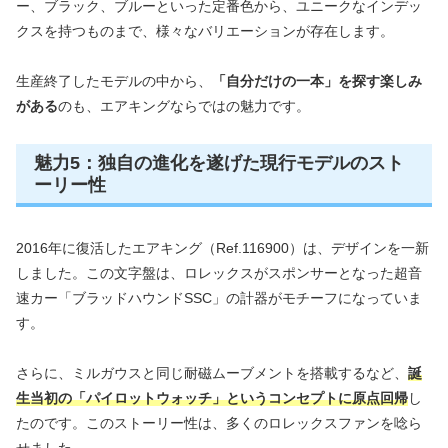
ー、ブラック、ブルーといった定番色から、ユニークなインデッ
クスを持つものまで、様々なバリエーションが存在します。
生産終了したモデルの中から、
「自分だけの一本」を探す楽しみ
がある
のも、エアキングならではの魅力です。
魅力5：独自の進化を遂げた現行モデルのスト
ーリー性
2016年に復活したエアキング（Ref.116900）は、デザインを一新
しました。この文字盤は、ロレックスがスポンサーとなった超音
速カー「ブラッドハウンドSSC」の計器がモチーフになっていま
す。
さらに、ミルガウスと同じ耐磁ムーブメントを搭載するなど、
誕
生当初の「パイロットウォッチ」というコンセプトに原点回帰
し
たのです。このストーリー性は、多くのロレックスファンを唸ら