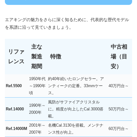
エアキングの魅力をさらに深く知るために、代表的な歴代モデル
を系譜に沿って見ていきましょう。
主な
中古相
リファ
製造
特徴
場（目
レンス
期間
安）
1950年代
約40年続いたロングセラー。ア
Ref.5500
～1990年
ンティークの定番。33mmケー
40万円台～
頃
ス。
風防がサファイアクリスタル
1990年～
Ref.14000
に。精度が向上したCal.3000搭
50万円台～
2000年
載。
2001年～
名機Cal.3130を搭載。メンテナ
Ref.14000M
60万円台～
2007年
ンス性が向上。