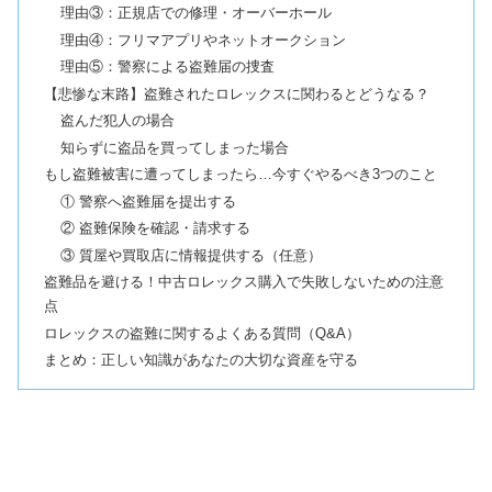
理由③：正規店での修理・オーバーホール
理由④：フリマアプリやネットオークション
理由⑤：警察による盗難届の捜査
【悲惨な末路】盗難されたロレックスに関わるとどうなる？
盗んだ犯人の場合
知らずに盗品を買ってしまった場合
もし盗難被害に遭ってしまったら…今すぐやるべき3つのこと
① 警察へ盗難届を提出する
② 盗難保険を確認・請求する
③ 質屋や買取店に情報提供する（任意）
盗難品を避ける！中古ロレックス購入で失敗しないための注意
点
ロレックスの盗難に関するよくある質問（Q&A）
まとめ：正しい知識があなたの大切な資産を守る