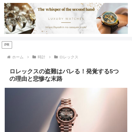
PR
ホーム
時計
ロレックス
ロレックスの盗難はバレる！発覚する5つ
の理由と悲惨な末路