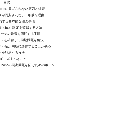
目次
oneに同期されない原因と対策
タが同期されない一般的な理由
解消する基本的な確認事項
luetooth設定を確認する方法
ウォッチの録音を同期する手順
ージョンを確認して同期問題を解決
ジ不足が同期に影響することがある
合を解消する方法
る前に試すべきこと
Phoneの同期問題を防ぐためのポイント