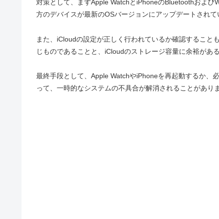
対策として、まずApple WatchとiPhoneのBluetoo
方のデバイスが最新のOSバージョンにアップデートされて
また、iCloudの設定が正しく行われているか確認することも必
じものであることと、iCloudのストレージ容量に余裕が
最終手段として、Apple WatchやiPhoneを再起動
って、一時的なシステムの不具合が解消されることがあり